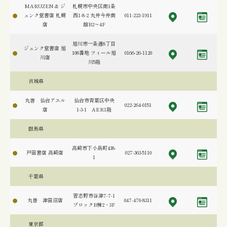
MARUZEN & ジ
札幌市中央区南1条
ュンク堂書店 札幌
西1-8-2 丸井今井南
011-223-1911
店
館B2～4F
旭川市一条通8丁目
ジュンク堂書店 旭
108番地 フィール旭
0166-26-1120
川店
川5階
宮城県
丸善 仙台アエル
仙台市青葉区中央
022-264-0151
店
1-3-1 AER1階
群馬県
高崎市下小鳥町438-
戸田書店 高崎店
027-363-5110
1
千葉県
習志野市谷津7-7-1
丸善 津田沼店
047-470-8311
ブロックB棟2・3F
東京都