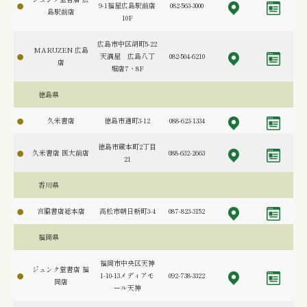
9-1福屋広島駅前店
082-563-3000
島駅前店
10F
広島市中区胡町5-22
MARUZEN 広島
天満屋 広島八丁
082-504-6210
店
堀店7・8F
徳島県
久米書店
徳島市通町3-12
088-623-1334
徳島市蔵本町2丁目
久米書店 医大前店
088-632-2663
21
香川県
宮脇書店総本店
高松市朝日新町3-4
087-823-3152
福岡県
福岡市中央区天神
ジュンク堂書店 福
1-10-13メディアモ
092-738-3322
岡店
ール天神