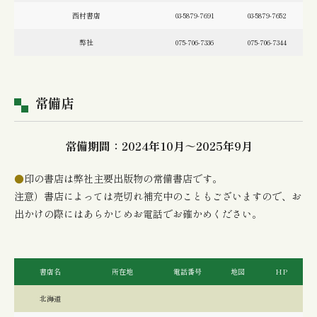
西村書店
03-5879-7691
03-5879-7652
弊社
075-706-7336
075-706-7344
常備店
常備期間：2024年10月～2025年9月
●
印の書店は弊社主要出版物の常備書店です。
注意）書店によっては売切れ補充中のこともございますので、お
出かけの際にはあらかじめお電話でお確かめください。
書店名
所在地
電話番号
地図
HP
北海道