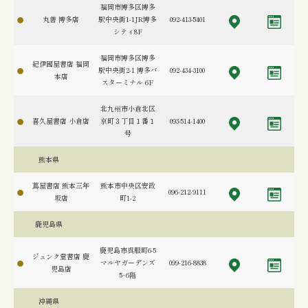
福岡市博多区博多
丸善 博多店
駅中央街1-1JR博多
092-413-5401
シティ8F
福岡市博多区博多
紀伊國屋書店 福岡
駅中央街2-1 博多バ
092-434-3100
本店
スターミナル 6F
北九州市小倉北区
喜久屋書店 小倉店
京町３丁目１番１
093-514-1400
号
熊本県
蔦屋書店 熊本三年
熊本市中央区安政
096-212-9111
坂店
町1-2
鹿児島県
鹿児島市呉服町6-5
ジュンク堂書店 鹿
マルヤガーデンズ
099-216-8838
児島店
5･6階
沖縄県