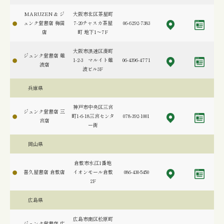
MARUZEN & ジ
大阪市北区茶屋町
ュンク堂書店 梅田
7-20チャスカ茶屋
06-6292-7383
店
町 地下1～7F
大阪市浪速区湊町
ジュンク堂書店 難
1-2-3 マルイト難
06-4396-4771
波店
波ビル3F
兵庫県
神戸市中央区三宮
ジュンク堂書店 三
町1-6-18三宮センタ
078-392-1001
宮店
ー街
岡山県
倉敷市水江1番地
喜久屋書店 倉敷店
イオンモール倉敷
086-430-5450
2F
広島県
広島市南区松原町
ジュンク堂書店 広