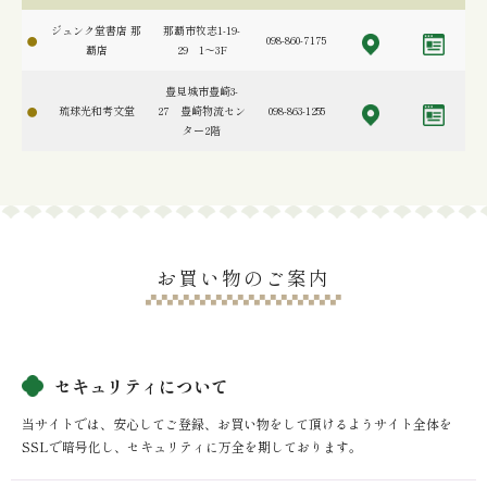
ジュンク堂書店 那
那覇市牧志1-19-
098-860-7175
覇店
29 1～3F
豊見城市豊崎3-
琉球光和考文堂
27 豊崎物流セン
098-863-1255
ター2階
お買い物のご案内
セキュリティについて
当サイトでは、安心してご登録、お買い物をして頂けるようサイト全体を
SSLで暗号化し、セキュリティに万全を期しております。