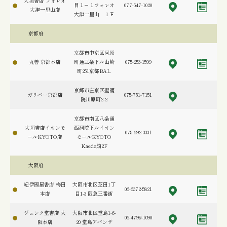
大垣書店 フォレオ
目１－１フォレオ
077-547-1020
大津一里山店
大津一里山 １Ｆ
京都府
京都市中京区河原
丸善 京都本店
町通三条下ル山崎
075-253-1599
町251京都BAL
京都市左京区聖護
ガリバー京都店
075-751-7151
院川原町2-2
京都市南区八条通
大垣書店イオンモ
西洞院下ルイオン
075-692-3331
ールKYOTO店
モールKYOTO
Kaede館2F
大阪府
紀伊國屋書店 梅田
大阪市北区芝田1丁
06-6372-5821
本店
目1-3 阪急三番街
ジュンク堂書店 大
大阪市北区堂島1-6-
06-4799-1090
阪本店
20 堂島アバンザ