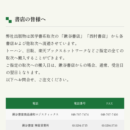
書店の皆様へ
弊社出版物は医学書系取次の 「鍬谷書店」 「西村書店」 から各
書店および他取次へ流通させています。
トーハン、日販、楽天ブックスネットワークなどご指定の全ての
取次へ搬入することができます。
ご指定の取次への搬入日は、鍬谷書店からの場合、通常、受注日
の翌日となります。
以下へお問合せ、ご注文ください。
電話
電話番号
FAX
鍬谷書店商品浦和ロジスティックス
048-767-7474
048-767-7416
鍬谷書店 神田営業所
03-3294-3715
03-3294-3716