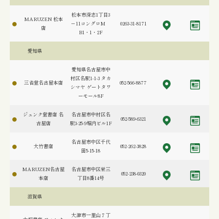
松本市深志1丁目3
MARUZEN 松本
－11コングロM
0263-31-8171
店
B1・1・2F
愛知県
愛知県名古屋市中
村区名駅1-1-3 タカ
三省堂名古屋本店
052-566-8877
シマヤ ゲートタワ
ーモール8F
ジュンク堂書店 名
名古屋市中村区名
052-589-6321
古屋店
駅3-25-9堀内ビル1F
名古屋市中区千代
大竹書店
052-262-3828
田5-15-18
MARUZEN名古屋
名古屋市中区栄三
052-238-0320
本店
丁目8番14号
滋賀県
大津市一里山７丁