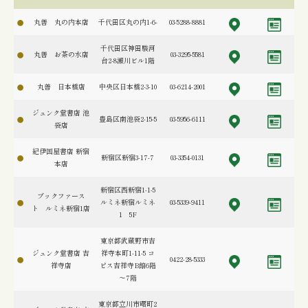
丸善 丸の内本店
千代田区丸の内1-6-
03-5288-8881
千代田区神田駿河
丸善 お茶の水店
03-3295-5581
台2-8瀬川ビル1階
丸善 日本橋店
中央区日本橋2-3-10
03-6214-2001
ジュンク堂書店 池
豊島区南池袋2-15-5
03-5956-6111
袋店
紀伊国屋書店 新宿
新宿区新宿3-17-7
03-3354-0131
本店
新宿区西新宿1-1-5
ブックファース
ルミネ新宿ルミネ
03-5339-9411
ト ルミネ新宿1店
1 5F
東京都武蔵野市吉
ジュンク堂書店 吉
祥寺本町1-11-5 コ
0422-28-5333
祥寺店
ピス吉祥寺B館6階
～7階
東京都立川市曙町2